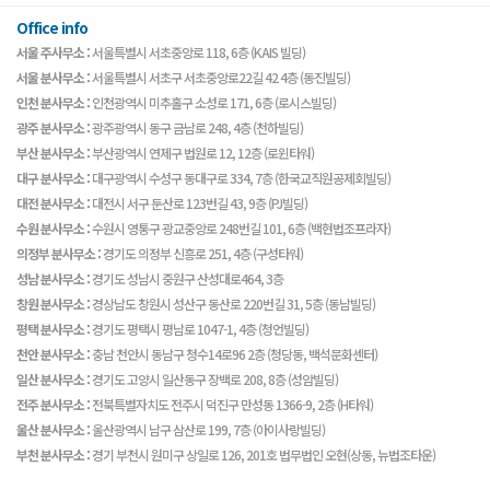
Office info
서울 주사무소 :
서울특별시 서초중앙로 118, 6층 (KAIS 빌딩)
서울 분사무소 :
서울특별시 서초구 서초중앙로22길 42 4층 (동진빌딩)
인천 분사무소 :
인천광역시 미추홀구 소성로 171, 6층 (로시스빌딩)
광주 분사무소 :
광주광역시 동구 금남로 248, 4층 (천하빌딩)
부산 분사무소 :
부산광역시 연제구 법원로 12, 12층 (로윈타워)
대구 분사무소 :
대구광역시 수성구 동대구로 334, 7층 (한국교직원공제회빌딩)
대전 분사무소 :
대전시 서구 둔산로 123번길 43, 9층 (PJ빌딩)
수원 분사무소 :
수원시 영통구 광교중앙로 248번길 101, 6층 (백현법조프라자)
의정부 분사무소 :
경기도 의정부 신흥로 251, 4층 (구성타워)
성남 분사무소 :
경기도 성남시 중원구 산성대로464, 3층
창원 분사무소 :
경상남도 창원시 성산구 동산로 220번길 31, 5층 (동남빌딩)
평택 분사무소 :
경기도 평택시 평남로 1047-1, 4층 (청언빌딩)
천안 분사무소 :
충남 천안시 동남구 청수14로96 2층 (청당동, 백석문화센터)
일산 분사무소 :
경기도 고양시 일산동구 장백로 208, 8층 (성암빌딩)
전주 분사무소 :
전북특별자치도 전주시 덕진구 만성동 1366-9, 2층 (H타워)
울산 분사무소 :
울산광역시 남구 삼산로 199, 7층 (아이사랑빌딩)
부천 분사무소 :
경기 부천시 원미구 상일로 126, 201호 법무법인 오현(상동, 뉴법조타운)