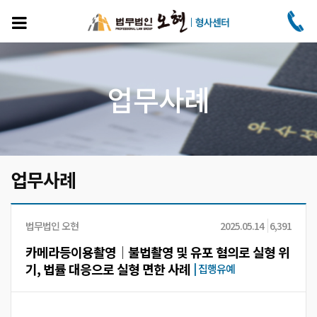
주
요
콘
텐
츠
로
업무사례
건
너
뛰
기
업무사례
법무법인 오현
2025.05.14
6,391
카메라등이용촬영│불법촬영 및 유포 혐의로 실형 위
기, 법률 대응으로 실형 면한 사례
|
집행유예