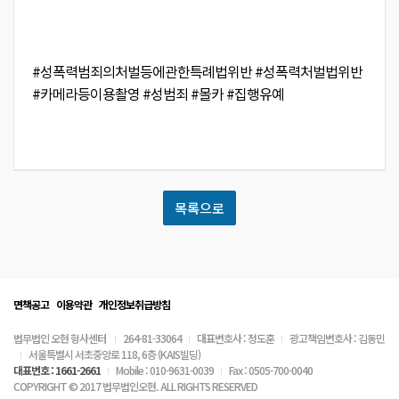
#성폭력범죄의처벌등에관한특례법위반 #성폭력처벌법위반
#카메라등이용촬영 #성범죄 #몰카 #집행유예
목록으로
면책공고
이용약관
개인정보취급방침
법무법인 오현 형사센터
264-81-33064
대표변호사 : 정도훈
광고책임변호사 : 김동민
서울특별시 서초중앙로 118, 6층 (KAIS빌딩)
대표번호 : 1661-2661
Mobile : 010-9631-0039
Fax : 0505-700-0040
COPYRIGHT © 2017 법무법인오현. ALL RIGHTS RESERVED