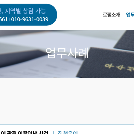
간, 지역별 상담 가능
로펌소개
업
661
010-9631-0039
업무사례
예 판결 이끌어낸 사건
|
집행유예