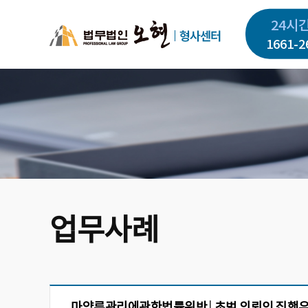
주
24시
요
콘
1661-2
텐
츠
로
건
너
뛰
기
업무사례
마약류관리에관한법률위반│초범 의뢰인 집행유