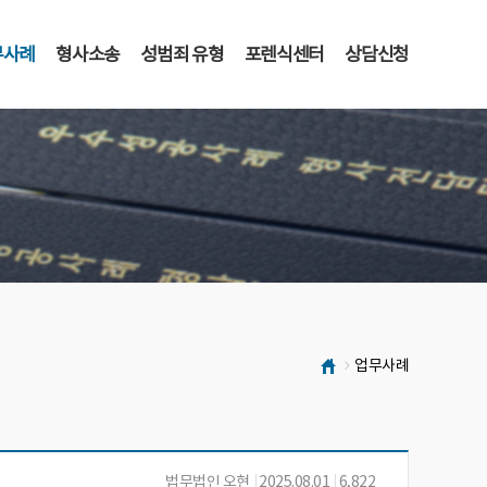
무사례
형사소송
성범죄 유형
포렌식센터
상담신청
업무사례
법무법인 오현
2025.08.01
6,822