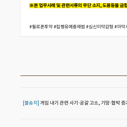
※본 업무사례 및 관련서류의 무단 소지, 도용등을 금
#필로폰투약 #집행유예중재범 #심신미약감형 #마
[불송치]
게임 내기 관련 사기·공갈 고소, 기망·협박 