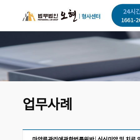
주
24시
요
콘
1661-2
텐
츠
로
건
너
뛰
기
업무사례
마약류관리에관한법률위반│심신미약 및 치료 의