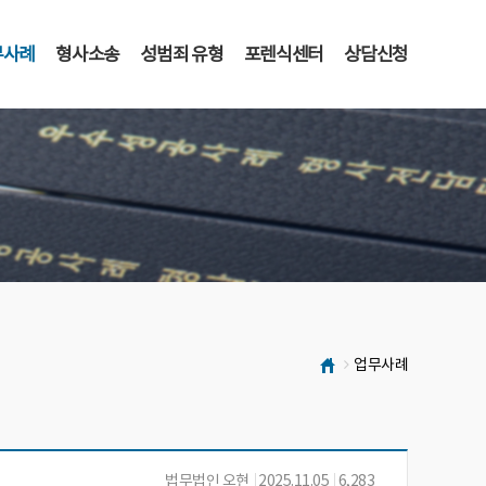
무사례
형사소송
성범죄 유형
포렌식센터
상담신청
업무사례
법무법인 오현
2025.11.05
6,283