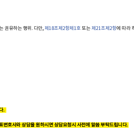
는 권유하는 행위. 다만,
제18조
제2항
제1호
또는
제21조
제2항
에 따라 
다.
표변호사와 상담을 원하시면 상담요청시 사전에 말씀 부탁드립니다.