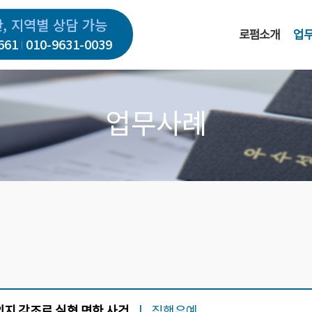
간, 지역별 상담 가능
로펌소개
업
661
010-9631-0039
업무사례
지 강조로 실형 면한 사건
|
집행유예