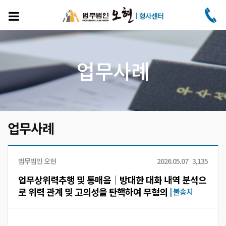
주
요
콘
텐
츠
로
업무사례
건
너
뛰
기
업무사례
법무법인 오현
2026.05.07
3,135
업무상위력추행 및 통매음│방대한 대화 내역 분석으
로 위력 관계 및 고의성을 탄핵하여 무혐의
|
불송치