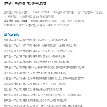
면책공고
이용약관
개인정보취급방침
법무법인 오현 형사센터
264-81-33064
대표변호사 : 정도훈
광고책임변호사 : 김동민
서울특별시 서초중앙로 118, 6층 (KAIS빌딩)
대표번호 : 1661-2661
Mobile : 010-9631-0039
Fax : 0505-700-0040
COPYRIGHT © 2017 법무법인오현. ALL RIGHTS RESERVED
Office info
서울 주사무소 :
서울특별시 서초중앙로 118, 6층 (KAIS 빌딩)
서울 분사무소 :
서울특별시 서초구 서초중앙로22길 42 4층 (동진빌딩)
인천 분사무소 :
인천광역시 미추홀구 소성로 171, 6층 (로시스빌딩)
광주 분사무소 :
광주광역시 동구 금남로 248, 4층 (천하빌딩)
부산 분사무소 :
부산광역시 연제구 법원로 12, 12층 (로윈타워)
대구 분사무소 :
대구광역시 수성구 동대구로 334, 7층 (한국교직원공제회빌딩)
대전 분사무소 :
대전시 서구 둔산로 123번길 43, 9층 (PJ빌딩)
수원 분사무소 :
수원시 영통구 광교중앙로 248번길 101, 6층 (백현법조프라자)
의정부 분사무소 :
경기도 의정부 신흥로 251, 4층 (구성타워)
성남 분사무소 :
경기도 성남시 중원구 산성대로464, 3층
창원 분사무소 :
경상남도 창원시 성산구 동산로 220번길 31, 5층 (동남빌딩)
평택 분사무소 :
경기도 평택시 평남로 1047-1, 4층 (청언빌딩)
천안 분사무소 :
충남 천안시 동남구 청수14로96 2층 (청당동, 백석문화센터)