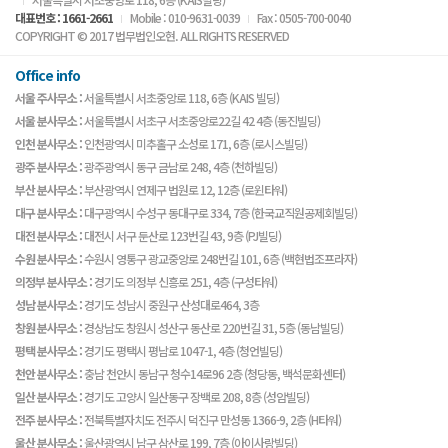
대표번호 : 1661-2661
Mobile : 010-9631-0039
Fax : 0505-700-0040
COPYRIGHT © 2017 법무법인오현. ALL RIGHTS RESERVED
Office info
서울 주사무소 :
서울특별시 서초중앙로 118, 6층 (KAIS 빌딩)
서울 분사무소 :
서울특별시 서초구 서초중앙로22길 42 4층 (동진빌딩)
인천 분사무소 :
인천광역시 미추홀구 소성로 171, 6층 (로시스빌딩)
광주 분사무소 :
광주광역시 동구 금남로 248, 4층 (천하빌딩)
부산 분사무소 :
부산광역시 연제구 법원로 12, 12층 (로윈타워)
대구 분사무소 :
대구광역시 수성구 동대구로 334, 7층 (한국교직원공제회빌딩)
대전 분사무소 :
대전시 서구 둔산로 123번길 43, 9층 (PJ빌딩)
수원 분사무소 :
수원시 영통구 광교중앙로 248번길 101, 6층 (백현법조프라자)
의정부 분사무소 :
경기도 의정부 신흥로 251, 4층 (구성타워)
성남 분사무소 :
경기도 성남시 중원구 산성대로464, 3층
창원 분사무소 :
경상남도 창원시 성산구 동산로 220번길 31, 5층 (동남빌딩)
평택 분사무소 :
경기도 평택시 평남로 1047-1, 4층 (청언빌딩)
천안 분사무소 :
충남 천안시 동남구 청수14로96 2층 (청당동, 백석문화센터)
일산 분사무소 :
경기도 고양시 일산동구 장백로 208, 8층 (성암빌딩)
전주 분사무소 :
전북특별자치도 전주시 덕진구 만성동 1366-9, 2층 (H타워)
울산 분사무소 :
울산광역시 남구 삼산로 199, 7층 (아이사랑빌딩)