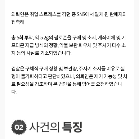
의뢰인은 취업 스트레스를 겪던 중
SNS에서
알게 된 판매자와
접촉해
총 5회 투약
,
약 5.2g의
필로폰을
구매 및 소지
,
계좌이체 및
기
프티콘
지급 방식의 정황
,
약물 보관 파우치 및 주사기 다수 소
지
등의 사실로 기소되었습니다.
검찰은
구체적 구매 정황 및
보관량
, 주사기 소지
를 이유로 실
형이 불가피하다고 판단하였으나, 의뢰인은 재기 가능성 및 치
료 필요성을 강조하며 본 법인을 통해 방어를 요청하였습니
다.