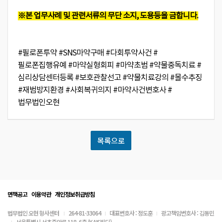
※본 업무사례 및 관련서류의 무단 소지, 도용등을 금합니다.
#필로폰투약 #SNS마약구매 #다회투약사건 #
필로폰집행유예 #마약실형회피 #마약초범 #약물중독치료 #
심리상담센터등록 #보호관찰선고 #약물치료강의 #몰수추징
#재범방지환경 #사회복귀의지 #마약사건변호사 #
법무법인오현
목록으로
면책공고
이용약관
개인정보취급방침
법무법인 오현 형사센터
264-81-33064
대표변호사 : 정도훈
광고책임변호사 : 김동민
서울특별시 서초중앙로 118, 6층 (KAIS빌딩)