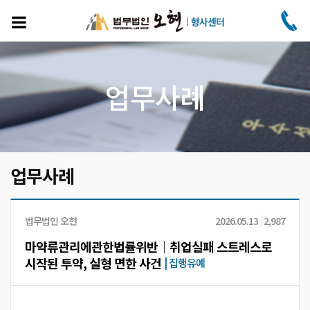
주
요
콘
텐
츠
로
업무사례
건
너
뛰
기
업무사례
법무법인 오현
2026.05.13
2,987
마약류관리에관한법률위반│취업실패 스트레스로
시작된 투약, 실형 면한 사건
|
집행유예