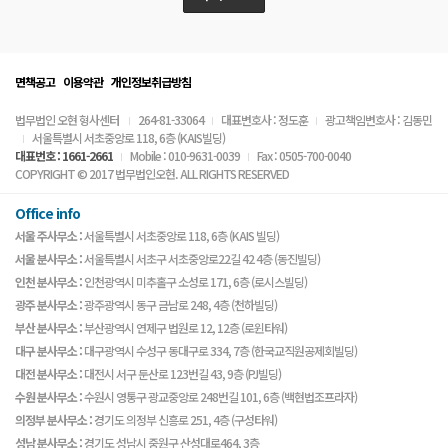
면책공고
이용약관
개인정보취급방침
법무법인 오현 형사센터
264-81-33064
대표변호사 : 정도훈
광고책임변호사 : 김동민
서울특별시 서초중앙로 118, 6층 (KAIS빌딩)
대표번호 : 1661-2661
Mobile : 010-9631-0039
Fax : 0505-700-0040
COPYRIGHT © 2017 법무법인오현. ALL RIGHTS RESERVED
Office info
서울 주사무소 :
서울특별시 서초중앙로 118, 6층 (KAIS 빌딩)
서울 분사무소 :
서울특별시 서초구 서초중앙로22길 42 4층 (동진빌딩)
인천 분사무소 :
인천광역시 미추홀구 소성로 171, 6층 (로시스빌딩)
광주 분사무소 :
광주광역시 동구 금남로 248, 4층 (천하빌딩)
부산 분사무소 :
부산광역시 연제구 법원로 12, 12층 (로윈타워)
대구 분사무소 :
대구광역시 수성구 동대구로 334, 7층 (한국교직원공제회빌딩)
대전 분사무소 :
대전시 서구 둔산로 123번길 43, 9층 (PJ빌딩)
수원 분사무소 :
수원시 영통구 광교중앙로 248번길 101, 6층 (백현법조프라자)
의정부 분사무소 :
경기도 의정부 신흥로 251, 4층 (구성타워)
성남 분사무소 :
경기도 성남시 중원구 산성대로464, 3층