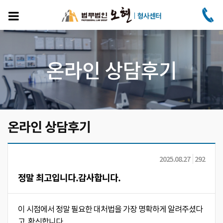
주
요
콘
텐
츠
로
온라인 상담후기
건
너
뛰
기
온라인 상담후기
2025.08.27
292
정말 최고입니다.감사합니다.
이 시점에서 정말 필요한 대처법을 가장 명확하게 알려주셨다
고. 확신합니다.