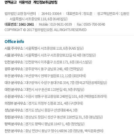
면책공고
이용약관
개인정보취급방침
법무법인 오현 형사센터
264-81-33064
대표변호사 : 정도훈
광고책임변호사 : 김동민
서울특별시 서초중앙로 118, 6층 (KAIS빌딩)
대표번호 : 1661-2661
Mobile : 010-9631-0039
Fax : 0505-700-0040
COPYRIGHT © 2017 법무법인오현. ALL RIGHTS RESERVED
Office info
서울 주사무소 :
서울특별시 서초중앙로 118, 6층 (KAIS 빌딩)
서울 분사무소 :
서울특별시 서초구 서초중앙로22길 42 4층 (동진빌딩)
인천 분사무소 :
인천광역시 미추홀구 소성로 171, 6층 (로시스빌딩)
광주 분사무소 :
광주광역시 동구 금남로 248, 4층 (천하빌딩)
부산 분사무소 :
부산광역시 연제구 법원로 12, 12층 (로윈타워)
대구 분사무소 :
대구광역시 수성구 동대구로 334, 7층 (한국교직원공제회빌딩)
대전 분사무소 :
대전시 서구 둔산로 123번길 43, 9층 (PJ빌딩)
수원 분사무소 :
수원시 영통구 광교중앙로 248번길 101, 6층 (백현법조프라자)
의정부 분사무소 :
경기도 의정부 신흥로 251, 4층 (구성타워)
성남 분사무소 :
경기도 성남시 중원구 산성대로464, 3층
창원 분사무소 :
경상남도 창원시 성산구 동산로 220번길 31, 5층 (동남빌딩)
평택 분사무소 :
경기도 평택시 평남로 1047-1, 4층 (청언빌딩)
천안 분사무소 :
충남 천안시 동남구 청수14로96 2층 (청당동, 백석문화센터)