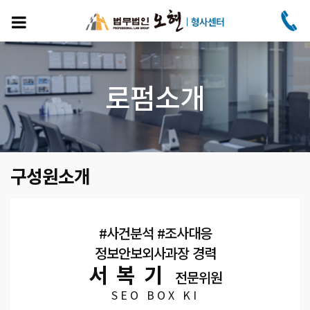
주
요
콘
텐
츠
로
로펌소개
건
너
뛰
기
구성원소개
#사건분석 #조사대응
정보안보외사과장 경력
서복기
전문위원
SEO BOX KI