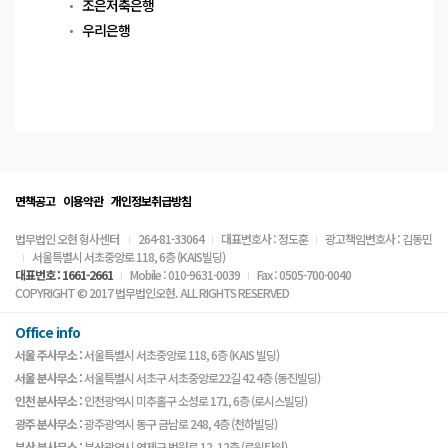
조은저축은행
우리은행
면책공고
이용약관
개인정보취급방침
법무법인 오현 형사센터
264-81-33064
대표변호사 : 정도훈
광고책임변호사 : 김동민
서울특별시 서초중앙로 118, 6층 (KAIS빌딩)
대표번호 : 1661-2661
Mobile : 010-9631-0039
Fax : 0505-700-0040
COPYRIGHT © 2017 법무법인오현. ALL RIGHTS RESERVED
Office info
서울 주사무소 :
서울특별시 서초중앙로 118, 6층 (KAIS 빌딩)
서울 분사무소 :
서울특별시 서초구 서초중앙로22길 42 4층 (동진빌딩)
인천 분사무소 :
인천광역시 미추홀구 소성로 171, 6층 (로시스빌딩)
광주 분사무소 :
광주광역시 동구 금남로 248, 4층 (천하빌딩)
부산 분사무소 :
부산광역시 연제구 법원로 12, 12층 (로윈타워)