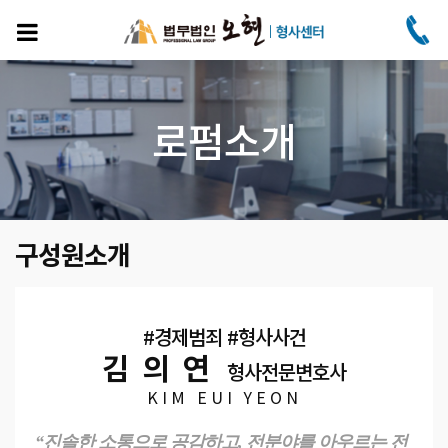
주
요
콘
텐
츠
로
로펌소개
건
너
뛰
기
구성원소개
#경제범죄 #형사사건
김의연
형사전문변호사
KIM EUI YEON
“진솔한 소통으로 공감하고, 전분야를 아우르는 전