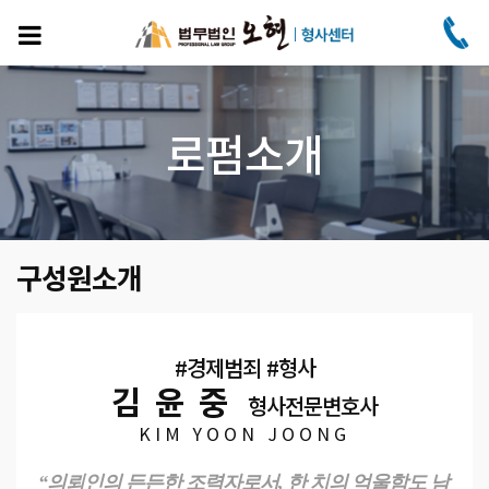
주
요
콘
텐
츠
로
로펌소개
건
너
뛰
기
구성원소개
#경제범죄 #형사
김윤중
형사전문변호사
KIM YOON JOONG
“의뢰인의 든든한 조력자로서, 한 치의 억울함도 남