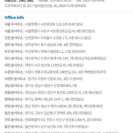
대표번호 : 1661-2661
Mobile : 010-9631-0039
Fax : 0505-700-0040
COPYRIGHT © 2017 법무법인오현. ALL RIGHTS RESERVED
Office info
서울 주사무소 :
서울특별시 서초중앙로 118, 6층 (KAIS 빌딩)
서울 분사무소 :
서울특별시 서초구 서초중앙로22길 42 4층 (동진빌딩)
인천 분사무소 :
인천광역시 미추홀구 소성로 171, 6층 (로시스빌딩)
광주 분사무소 :
광주광역시 동구 금남로 248, 4층 (천하빌딩)
부산 분사무소 :
부산광역시 연제구 법원로 12, 12층 (로윈타워)
대구 분사무소 :
대구광역시 수성구 동대구로 334, 7층 (한국교직원공제회빌딩)
대전 분사무소 :
대전시 서구 둔산로 123번길 43, 9층 (PJ빌딩)
수원 분사무소 :
수원시 영통구 광교중앙로 248번길 101, 6층 (백현법조프라자)
의정부 분사무소 :
경기도 의정부 신흥로 251, 4층 (구성타워)
성남 분사무소 :
경기도 성남시 중원구 산성대로464, 3층
창원 분사무소 :
경상남도 창원시 성산구 동산로 220번길 31, 5층 (동남빌딩)
평택 분사무소 :
경기도 평택시 평남로 1047-1, 4층 (청언빌딩)
천안 분사무소 :
충남 천안시 동남구 청수14로96 2층 (청당동, 백석문화센터)
일산 분사무소 :
경기도 고양시 일산동구 장백로 208, 8층 (성암빌딩)
전주 분사무소 :
전북특별자치도 전주시 덕진구 만성동 1366-9, 2층 (H타워)
울산 분사무소 :
울산광역시 남구 삼산로 199, 7층 (아이사랑빌딩)