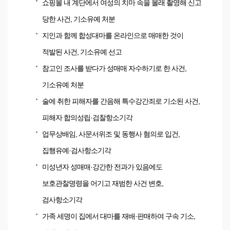
쇼핑몰 내 계단에서 여성의 치마 속을 몰래 촬영해 신고
당한 사건, 기소유예 처분
지인과 함께 합성대마를 온라인으로 매매한 것이
적발된 사건, 기소유예 선고
참고인 조사를 받다가 성매매 자수하기로 한 사건,
기소유예 처분
술에 취한 피해자를 간음해 특수강간죄로 기소된 사건,
피해자 합의성립·검찰항소기각
업무상배임, 사문서위조 및 동행사 혐의로 입건,
집행유예·검사항소기각
미성년자 성매매·강간한 전과가 있음에도
보호관찰명령을 어기고 재범한 사건 변호,
검사항소기각
가족 세명이 집에서 대마를 재배·판매하여 구속 기소,