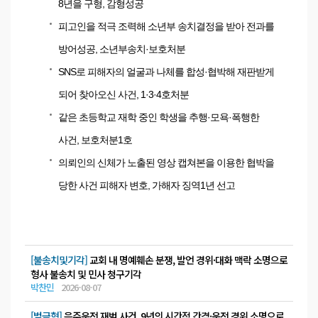
8년을 구형, 감형성공
피고인을 적극 조력해 소년부 송치결정을 받아 전과를
방어성공, 소년부송치·보호처분
SNS로 피해자의 얼굴과 나체를 합성·협박해 재판받게
되어 찾아오신 사건, 1·3·4호처분
같은 초등학교 재학 중인 학생을 추행·모욕·폭행한
사건, 보호처분1호
의뢰인의 신체가 노출된 영상 캡쳐본을 이용한 협박을
당한 사건 피해자 변호, 가해자 징역1년 선고
[불송치및기각]
교회 내 명예훼손 분쟁, 발언 경위·대화 맥락 소명으로
형사 불송치 및 민사 청구기각
박찬민
2026-08-07
[벌금형]
음주운전 재범 사건, 9년의 시간적 간격·운전 경위 소명으로