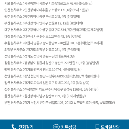
서울 분사무소 :
서울특별시 서초구 서초중앙로22길 42 4층 (동진빌딩)
인천 분사무소 :
인천광역시 미추홀구 소성로 171, 6층 (로시스빌딩)
광주 분사무소 :
광주광역시 동구 금남로 248, 4층 (천하빌딩)
부산 분사무소 :
부산광역시 연제구 법원로 12, 12층 (로윈타워)
대구 분사무소 :
대구광역시 수성구 동대구로 334, 7층 (한국교직원공제회빌딩)
대전 분사무소 :
대전시 서구 둔산로 123번길 43, 9층 (PJ빌딩)
수원 분사무소 :
수원시 영통구 광교중앙로 248번길 101, 6층 (백현법조프라자)
의정부 분사무소 :
경기도 의정부 신흥로 251, 4층 (구성타워)
성남 분사무소 :
경기도 성남시 중원구 산성대로464, 3층
창원 분사무소 :
경상남도 창원시 성산구 동산로 220번길 31, 5층 (동남빌딩)
평택 분사무소 :
경기도 평택시 평남로 1047-1, 4층 (청언빌딩)
천안 분사무소 :
충남 천안시 동남구 청수14로96 2층 (청당동, 백석문화센터)
일산 분사무소 :
경기도 고양시 일산동구 장백로 208, 8층 (성암빌딩)
전주 분사무소 :
전북특별자치도 전주시 덕진구 만성동 1366-9, 2층 (H타워)
울산 분사무소 :
울산광역시 남구 삼산로 199, 7층 (아이사랑빌딩)
부천 분사무소 :
경기 부천시 원미구 상일로 126, 201호 법무법인 오현(상동, 뉴법조타운)
전화걸기
카톡상담
모바일상담