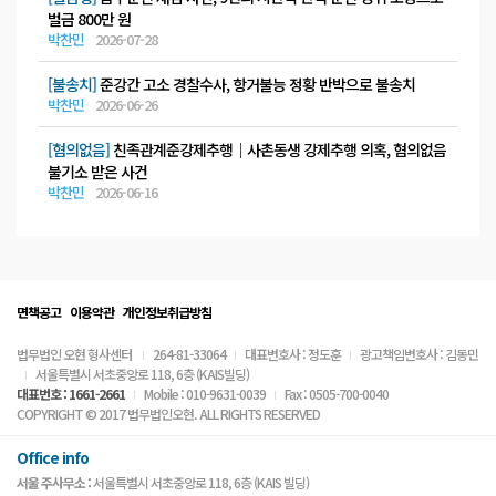
벌금 800만 원
박찬민
2026-07-28
[불송치]
준강간 고소 경찰수사, 항거불능 정황 반박으로 불송치
박찬민
2026-06-26
[혐의없음]
친족관계준강제추행│사촌동생 강제추행 의혹, 혐의없음
불기소 받은 사건
박찬민
2026-06-16
면책공고
이용약관
개인정보취급방침
법무법인 오현 형사센터
264-81-33064
대표변호사 : 정도훈
광고책임변호사 : 김동민
서울특별시 서초중앙로 118, 6층 (KAIS빌딩)
대표번호 : 1661-2661
Mobile : 010-9631-0039
Fax : 0505-700-0040
COPYRIGHT © 2017 법무법인오현. ALL RIGHTS RESERVED
Office info
서울 주사무소 :
서울특별시 서초중앙로 118, 6층 (KAIS 빌딩)