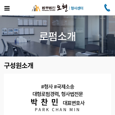
주
요
콘
텐
츠
로
로펌소개
건
너
뛰
기
구성원소개
#형사 #국제소송
대형로펌경력, 형사법전문
박찬민
대표변호사
PARK CHAN MIN